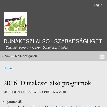
Skip
Log in
User
to
account
main
menu
content
DUNAKESZI ALSÓ - SZABADSÁGLIGET
- Tegyünk együtt, közösen Dunakeszi Alsóért -
Show — Main navigation
Main
navigation
Dunakeszi Alsóért Egyesületről
Alapszabály
Belépés az egyesületbe
Vezetőségi tagok
Elérhetőségeink
Beszámolók
DAE Hírlevél
NEA Támogatás
Tagfelvétel
Home
Breadcrumb
2016. Dunakeszi alsó programok
2016. DUNAKESZI ALSÓ PROGRAMOK
január 25.
Yours Truly Futófesztivál
http://dunakeszialso.hu/yourstruly2016