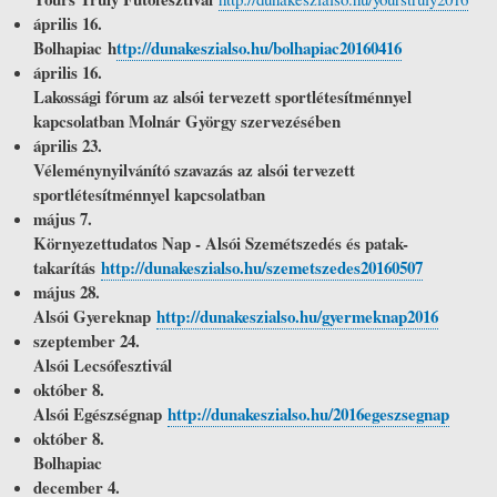
április 16.
Bolhapiac h
ttp://dunakeszialso.hu/bolhapiac20160416
április 16.
Lakossági fórum az alsói tervezett sportlétesítménnyel
kapcsolatban Molnár György szervezésében
április 23.
Véleménynyilvánító szavazás az alsói tervezett
sportlétesítménnyel kapcsolatban
május 7.
Környezettudatos Nap - Alsói Szemétszedés és patak-
takarítás
http://dunakeszialso.hu/szemetszedes20160507
május 28.
Alsói Gyereknap
http://dunakeszialso.hu/gyermeknap2016
szeptember 24.
Alsói Lecsófesztivál
október 8.
Alsói Egészségnap
http://dunakeszialso.hu/2016egeszsegnap
október 8.
Bolhapiac
december 4.