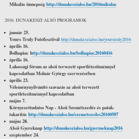
Mikulás ünnepség
http://dunakeszialso.hu/2016mikulas
2016. DUNAKESZI ALSÓ PROGRAMOK
január 25.
Yours Truly Futófesztivál
http://dunakeszialso.hu/yourstruly2016
április 16.
Bolhapiac h
ttp://dunakeszialso.hu/bolhapiac20160416
április 16.
Lakossági fórum az alsói tervezett sportlétesítménnyel
kapcsolatban Molnár György szervezésében
április 23.
Véleménynyilvánító szavazás az alsói tervezett
sportlétesítménnyel kapcsolatban
május 7.
Környezettudatos Nap - Alsói Szemétszedés és patak-
takarítás
http://dunakeszialso.hu/szemetszedes20160507
május 28.
Alsói Gyereknap
http://dunakeszialso.hu/gyermeknap2016
szeptember 24.