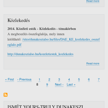
about
Read more
BŐVÜL
AZ
ALSÓI
KÖZÖS
Közlekedés
HÁZ
PROGR
2014. Közéleti esték - Közlekedés - témakörben
A megbeszélés összefoglalója, mely innen
letölthető:
/sites/dunakeszialso.hu/files/DAE_KE_kozlekedes_osszef
oglalo.pdf
http://dunakeszialso.hu/kozeletiestek_kozlekedes
about
Read more
Közlek
First
« First
Previous
‹ Previous
Page
1
Page
2
Page
3
Page
4
Page
5
Page
6
Page
7
Pagination
page
page
Current
8
Page
9
Next
Next ›
Last
Last »
page
page
page
ISMÉT YOURS-TRULY DUNAKESZI