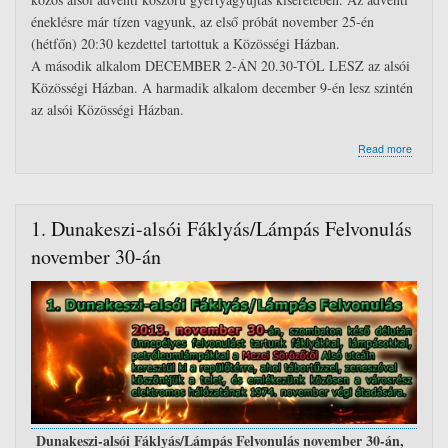
éneklésre már tízen vagyunk, az első próbát november 25-én
(hétfőn) 20:30 kezdettel tartottuk a Közösségi Házban.
A második alkalom DECEMBER 2-ÁN 20.30-TÓL LESZ az alsói
Közösségi Házban. A harmadik alkalom december 9-én lesz szintén
az alsói Közösségi Házban.
about
Read more
Adventi
énekpr
a
közös
1. Dunakeszi-alsói Fáklyás/Lámpás Felvonulás
alsói
adventi
november 30-án
koszor
gyertya
Dunakeszi-alsói Fáklyás/Lámpás Felvonulás november 30-án,