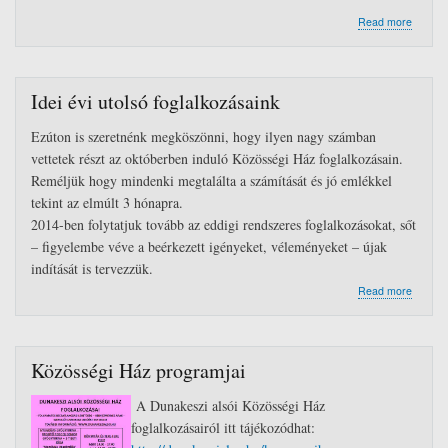
about
Read more
Adventi
közös
éneklés
gyertya
Idei évi utolsó foglalkozásaink
beszélg
forralt
Ezúton is szeretnénk megköszönni, hogy ilyen nagy számban
borozás
sütizés
vettetek részt az októberben induló Közösségi Ház foglalkozásain.
Reméljük hogy mindenki megtalálta a számítását és jó emlékkel
tekint az elmúlt 3 hónapra.
2014-ben folytatjuk tovább az eddigi rendszeres foglalkozásokat, sőt
– figyelembe véve a beérkezett igényeket, véleményeket – újak
indítását is tervezzük.
about
Read more
Idei
évi
utolsó
foglalk
Közösségi Ház programjai
A Dunakeszi alsói Közösségi Ház
foglalkozásairól itt tájékozódhat: