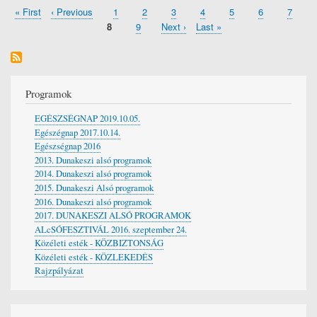
First
« First
Previous
‹ Previous
Page
1
Page
2
Page
3
Page
4
Page
5
Page
6
Page
7
Pagination
page
page
Current
8
Page
9
Next
Next ›
Last
Last »
page
page
page
Programok
EGÉSZSÉGNAP 2019.10.05.
Egészégnap 2017.10.14.
Egészségnap 2016
2013. Dunakeszi alsó programok
2014. Dunakeszi alsó programok
2015. Dunakeszi Alsó programok
2016. Dunakeszi alsó programok
2017. DUNAKESZI ALSÓ PROGRAMOK
ALcSÓFESZTIVÁL 2016. szeptember 24.
Közéleti esték - KÖZBIZTONSÁG
Közéleti esték - KÖZLEKEDÉS
Rajzpályázat