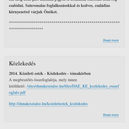
csalódni. Színvonalas foglalkozásokkal és kedves, családias
környezettel várjuk Önöket.
*******************************************************
*****************
about
Read more
BŐVÜL
AZ
ALSÓI
KÖZÖS
Közlekedés
HÁZ
PROGR
2014. Közéleti esték - Közlekedés - témakörben
A megbeszélés összefoglalója, mely innen
letölthető:
/sites/dunakeszialso.hu/files/DAE_KE_kozlekedes_osszef
oglalo.pdf
http://dunakeszialso.hu/kozeletiestek_kozlekedes
about
Read more
Közlek