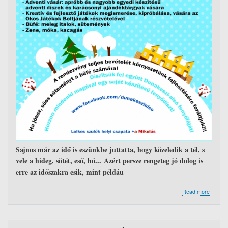
Sajnos már az idő is eszünkbe juttatta, hogy közeledik a tél, s
vele a hideg, sötét, eső, hó... Azért persze rengeteg jó dolog is
erre az időszakra esik, mint példáu
about
Read more
2013.
decemb
8.
Alsói