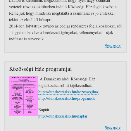
Ezúton is szeretnénk megköszönni, hogy ilyen nagy számban
borozás
sütizés
vettetek részt az októberben induló Közösségi Ház foglalkozásain.
Reméljük hogy mindenki megtalálta a számítását és jó emlékkel
tekint az elmúlt 3 hónapra.
2014-ben folytatjuk tovább az eddigi rendszeres foglalkozásokat, sőt
– figyelembe véve a beérkezett igényeket, véleményeket – újak
indítását is tervezzük.
about
Read more
Idei
évi
utolsó
foglalk
Közösségi Ház programjai
A Dunakeszi alsói Közösségi Ház
foglalkozásairól itt tájékozódhat:
http://dunakeszialso.hu/kozossegihaz
http://dunakeszialso.hu/programok
Naptár:
http://dunakeszialso.hu/naptar
about
Read more