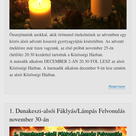
Összejönnénk azokkal, akik örömmel énekelnének az adventben egy
közös alsói adventi koszorú gyertyagyújtás kíséretében. Az adventi
éneklésre már tízen vagyunk, az első próbát november 25-én
(hétfőn) 20:30 kezdettel tartottuk a Közösségi Házban.
A második alkalom DECEMBER 2-ÁN 20.30-TÓL LESZ az alsói
Közösségi Házban. A harmadik alkalom december 9-én lesz szintén
az alsói Közösségi Házban.
about
Read more
Adventi
énekpr
a
közös
1. Dunakeszi-alsói Fáklyás/Lámpás Felvonulás
alsói
adventi
november 30-án
koszor
gyertya