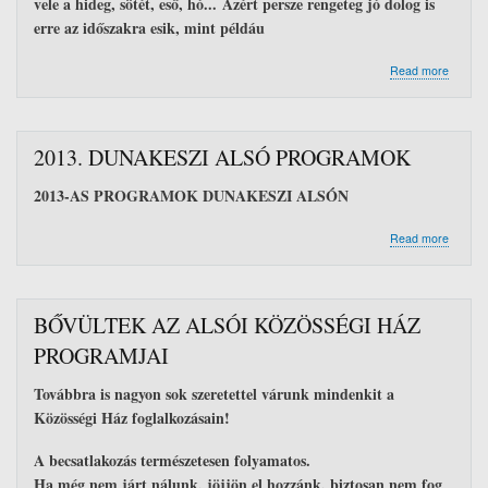
vele a hideg, sötét, eső, hó... Azért persze rengeteg jó dolog is
erre az időszakra esik, mint példáu
about
Read more
2013.
decemb
8.
Alsói
2013. DUNAKESZI ALSÓ PROGRAMOK
Mikulás
ünneps
2013-AS PROGRAMOK DUNAKESZI ALSÓN
about
Read more
2013.
DUNAK
ALSÓ
PROG
BŐVÜLTEK AZ ALSÓI KÖZÖSSÉGI HÁZ
PROGRAMJAI
Továbbra is nagyon sok szeretettel várunk mindenkit a
Közösségi Ház foglalkozásain!
A becsatlakozás természetesen folyamatos.
Ha még nem járt nálunk, jöjjön el hozzánk, biztosan nem fog