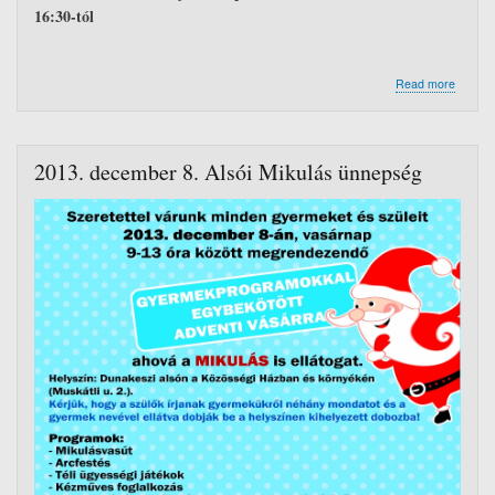
16:30-tól
about
Read more
1.
Dunake
alsói
Fáklyá
2013. december 8. Alsói Mikulás ünnepség
Felvonu
novemb
30-
án