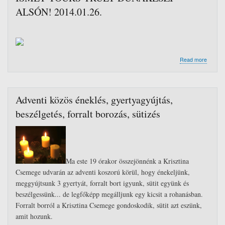
ALSÓN! 2014.01.26.
about
Read more
ISMÉT
YOURS
TRULY
DUNAK
Adventi közös éneklés, gyertyagyújtás,
ALSÓN
2014.01
beszélgetés, forralt borozás, sütizés
Ma este 19 órakor összejönnénk a Krisztina
Csemege udvarán az adventi koszorú körül, hogy énekeljünk,
meggyújtsunk 3 gyertyát, forralt bort igyunk, sütit együnk és
beszélgessünk... de legfőképp megálljunk egy kicsit a rohanásban.
Forralt borról a Krisztina Csemege gondoskodik, sütit azt eszünk,
amit hozunk.